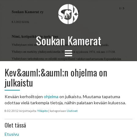
Soukan Kamerat
Kev&auml;&auml;n ohjelma on
julkaistu
Kevään kerhoiltojen
ohjelma
on julkaistu. Muutama tapatuma
odottaa vielä tarkempia tietoja, näihin palataan kevään kuluessa.
8.02.2012
kirjoittajalta
Ylläpito
| kategoriaan
Uutiset
Olet tässä
Etusivu