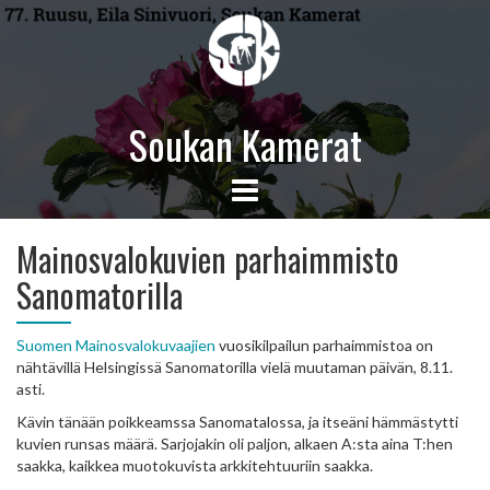
Soukan Kamerat
Mainosvalokuvien parhaimmisto
Sanomatorilla
Suomen Mainosvalokuvaajien
vuosikilpailun parhaimmistoa on
nähtävillä Helsingissä Sanomatorilla vielä muutaman päivän, 8.11.
asti.
Kävin tänään poikkeamssa Sanomatalossa, ja itseäni hämmästytti
kuvien runsas määrä. Sarjojakin oli paljon, alkaen A:sta aina T:hen
saakka, kaikkea muotokuvista arkkitehtuuriin saakka.