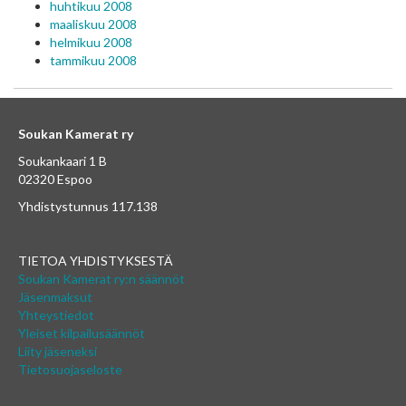
huhtikuu 2008
maaliskuu 2008
helmikuu 2008
tammikuu 2008
Soukan Kamerat ry
Soukankaari 1 B
02320 Espoo
Yhdistystunnus 117.138
TIETOA YHDISTYKSESTÄ
Soukan Kamerat ry:n säännöt
Jäsenmaksut
Yhteystiedot
Yleiset kilpailusäännöt
Liity jäseneksi
Tietosuojaseloste