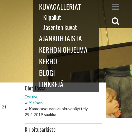
KUVAGALLERIAT
Kilpailut
Jäsenten kuvat
AJANKOHTAISTA
KERHON OHJELMA
KERHO
BLOGI
LINKKEJÄ
Olet tässä
Etusivu
Yleinen
-21.
Kameraseuran valokuvanäyttely
29.4.2019 saakka
Kirjoitusarkisto