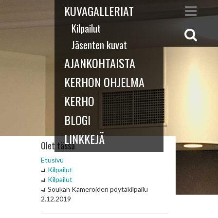
KUVAGALLERIAT
Kilpailut
Jäsenten kuvat
AJANKOHTAISTA
KERHON OHJELMA
KERHO
BLOGI
LINKKEJÄ
Olet tässä
Etusivu
Kilpailut
Kilpailut
Soukan Kameroiden pöytäkilpailu
2.12.2019