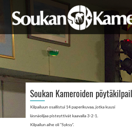
Soukan Kameroiden pöytäkilpail
Kilpailuun osallistui 14 paperikuvaa, jotka kuusi
läsnäolijaa pisteyttivät kaavalla 3-2-1.
Kilpailun aihe oli ”Syksy”.